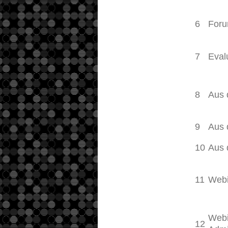
6
Foru
7
Eval
8
Aus 
9
Aus 
10
Aus 
11
Webi
Webi
12