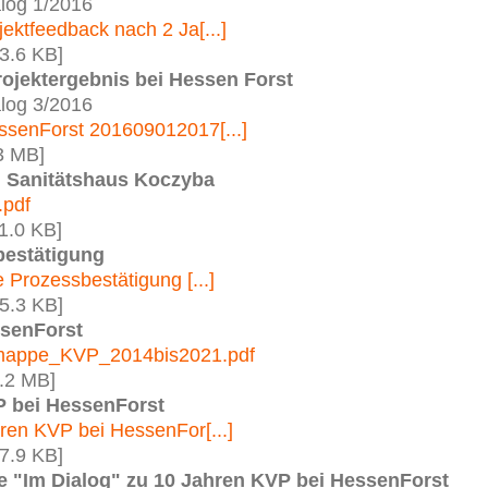
log 1/2016
ektfeedback nach 2 Ja[...]
3.6 KB]
ojektergebnis bei Hessen Forst
log 3/2016
ssenForst 201609012017[...]
3 MB]
: Sanitätshaus Koczyba
.pdf
1.0 KB]
bestätigung
e Prozessbestätigung [...]
5.3 KB]
senForst
mappe_KVP_2014bis2021.pdf
.2 MB]
P bei HessenForst
hren KVP bei HessenFor[...]
7.9 KB]
 "Im Dialog" zu 10 Jahren KVP bei HessenForst