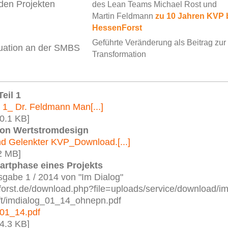
den Projekten
des Lean Teams Michael Rost und
Martin Feldmann
zu 10 Jahren KVP 
HessenForst
Geführte Veränderung als Beitrag zur
uation an der SMBS
Transformation
Teil 1
l 1_ Dr. Feldmann Man[...]
0.1 KB]
on Wertstromdesign
 Gelenkter KVP_Download.[...]
2 MB]
tartphase eines Projekts
gabe 1 / 2014 von "Im Dialog"
forst.de/download.php?file=uploads/service/download/im
rift/imdialog_01_14_ohnepn.pdf
_01_14.pdf
4.3 KB]