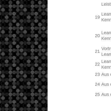
Leis
Lean
19
Kenn
Lean
20
Kenn
Vort
21
Lean
Lean
22
Kenn
23
Aus 
24
Aus 
25
Aus 