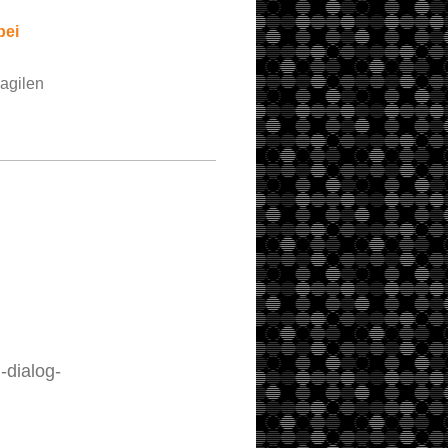
bei
 agilen
-dialog-