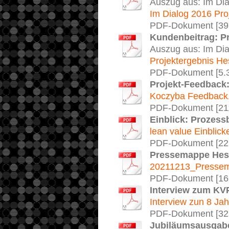
Auszug aus: Im Dia
Im Dialog 2016 Proj
PDF-Dokument [39
Kundenbeitrag: Pr
Auszug aus: Im Dia
Projektergebnis He
PDF-Dokument [5.
Projekt-Feedback
Koczyba Feedback
PDF-Dokument [21
Einblick: Prozess
lean value Einblick
PDF-Dokument [22
Pressemappe Hes
20211213_Presse
PDF-Dokument [16
Interview zum KV
Interview zun 8 Ja
PDF-Dokument [32
Jubiläumsausgabe