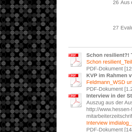
26
Aus 
27
Eval
Schon resilient?! 
Schon resilient_Tei
PDF-Dokument [12
KVP im Rahmen v
Feldmann_WSD und
PDF-Dokument [1.
Interview in der S
Auszug aus der Aus
http://www.hessen-
mitarbeiterzeitsch
Interview imdialog
PDF-Dokument [14