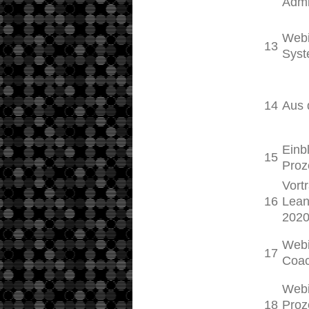
Admi
Webi
13
Syst
14
Aus 
Einb
15
Proz
Vort
16
Lean
202
Webi
17
Coac
Webi
18
Proz