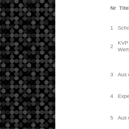
Nr
Tite
1
Schon
KVP 
2
Wert
3
Aus 
4
Expe
5
Aus 