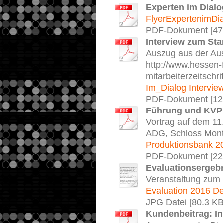
Experten im Dialo
FlyerExpertenimDia
PDF-Dokument [47
Interview zum Sta
Auszug aus der Aus
http://www.hessen-
mitarbeiterzeitsch
Im_Dialog Interview
PDF-Dokument [12
Führung und KVP:
Vortrag auf dem 11
ADG, Schloss Mon
Produktionsbank 2
PDF-Dokument [22
Evaluationsergeb
Veranstaltung zu
Evaluation 2016 De
JPG Datei [80.3 KB
Kundenbeitrag: In