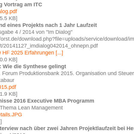
g Vortrag am ITC
log.pdf
5.5 KB]
nd eines Projekts nach 1 Jahr Laufzeit
gabe 4 / 2014 von "Im Dialog"
forst.de/download.php?file=uploads/service/download/im
rift/20141127_imdialog042014_ohnepn.pdf
 HF 2025 Erfahrungen [...]
0.0 KB]
 Wie die Synthese gelingt
. Forum Produktionsbank 2015. Organisation und Steue
tabaur
015.pdf
1.9 KB]
nisse 2016 Executive MBA Programm
m Thema Lean Management
tails.JPG
]
terview nach über zwei Jahren Projektlaufzeit bei H