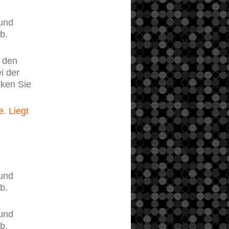
und
b.
u den
i der
cken Sie
. Liegt
und
b.
und
b.