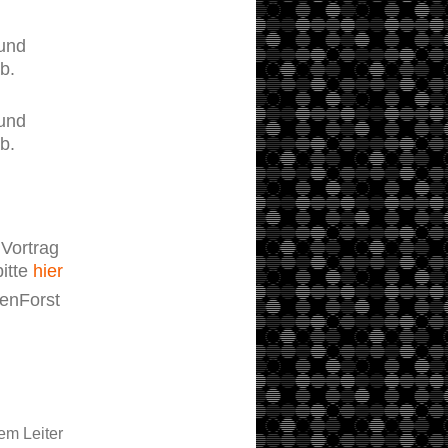
und
b.
und
b.
Vortrag
bitte
hier
enForst
em Leiter