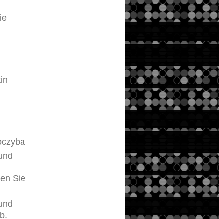
ie
in
oczyba
und
ken Sie
und
b.