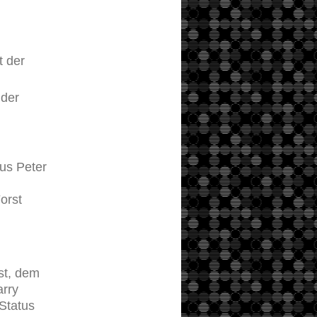
 der
 der
m
aus Peter
orst
m
st, dem
arry
Status