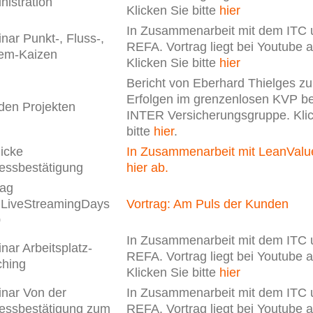
nistration
Klicken Sie bitte
hier
In Zusammenarbeit mit dem ITC 
nar Punkt-, Fluss-,
REFA. Vortrag liegt bei Youtube a
em-Kaizen
Klicken Sie bitte
hier
Bericht von Eberhard Thielges z
Erfolgen im grenzenlosen KVP be
den Projekten
INTER Versicherungsgruppe. Kli
bitte
hier
.
licke
In Zusammenarbeit mit LeanValue
essbestätigung
hier ab.
rag
LiveStreamingDays
Vortrag: Am Puls der Kunden
0
In Zusammenarbeit mit dem ITC 
nar Arbeitsplatz-
REFA. Vortrag liegt bei Youtube a
hing
Klicken Sie bitte
hier
nar Von der
In Zusammenarbeit mit dem ITC 
essbestätigung zum
REFA. Vortrag liegt bei Youtube a