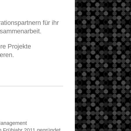
tionspartnern für ihr
usammenarbeit.
ere Projekte
eren.
 Management
m Frühjahr 2011 gegründet